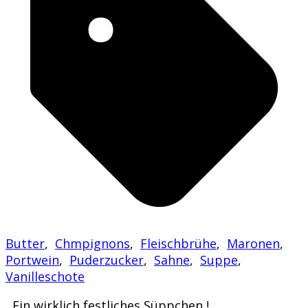
Butter
,
Chmpignons
,
Fleischbrühe
,
Maronen
,
Portwein
,
Puderzucker
,
Sahne
,
Suppe
,
Vanilleschote
Ein wirklich festliches Süppchen !