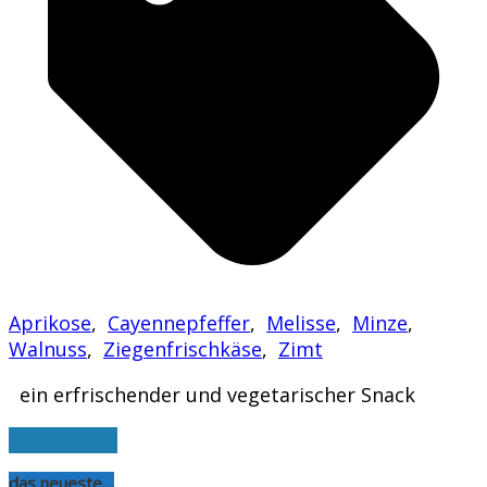
Aprikose
,
Cayennepfeffer
,
Melisse
,
Minze
,
Walnuss
,
Ziegenfrischkäse
,
Zimt
ein erfrischender und vegetarischer Snack
weiterlesen
das neueste…