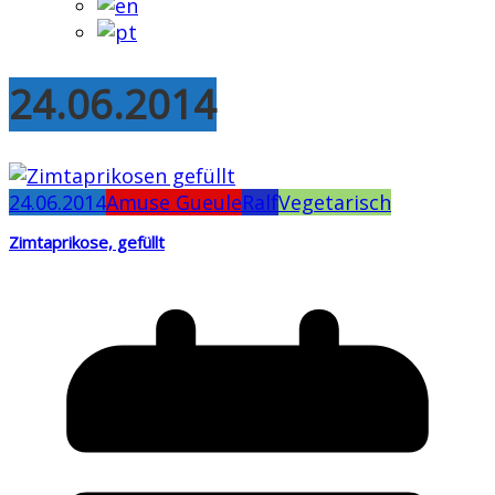
24.06.2014
24.06.2014
Amuse Gueule
Ralf
Vegetarisch
Zimtaprikose, gefüllt