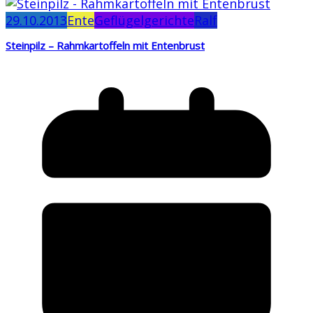
29.10.2013
Ente
Geflügelgerichte
Ralf
Steinpilz – Rahmkartoffeln mit Entenbrust