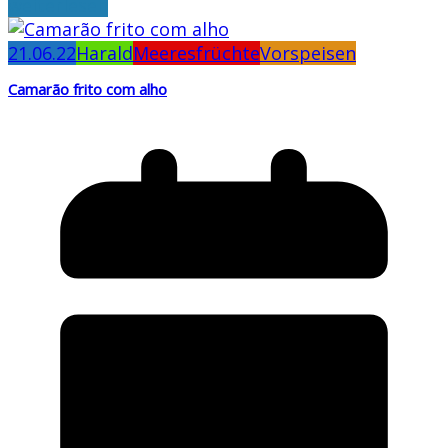
weiterlesen
21.06.22
Harald
Meeresfrüchte
Vorspeisen
Camarão frito com alho