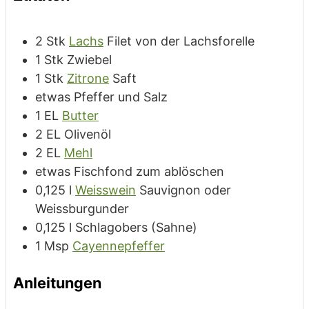
2
Stk
Lachs
Filet von der Lachsforelle
1
Stk
Zwiebel
1
Stk
Zitrone
Saft
etwas
Pfeffer und Salz
1
EL
Butter
2
EL
Olivenöl
2
EL
Mehl
etwas
Fischfond
zum ablöschen
0,125
l
Weisswein
Sauvignon oder
Weissburgunder
0,125
l
Schlagobers
(Sahne)
1
Msp
Cayennepfeffer
Anleitungen