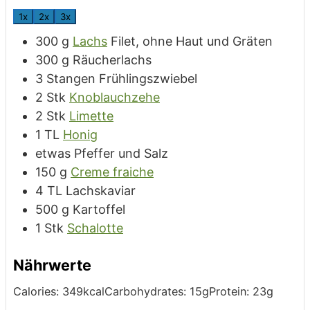
1x
2x
3x
300
g
Lachs
Filet, ohne Haut und Gräten
300
g
Räucherlachs
3
Stangen
Frühlingszwiebel
2
Stk
Knoblauchzehe
2
Stk
Limette
1
TL
Honig
etwas
Pfeffer und Salz
150
g
Creme fraiche
4
TL
Lachskaviar
500
g
Kartoffel
1
Stk
Schalotte
Nährwerte
Calories:
349
kcal
Carbohydrates:
15
g
Protein:
23
g