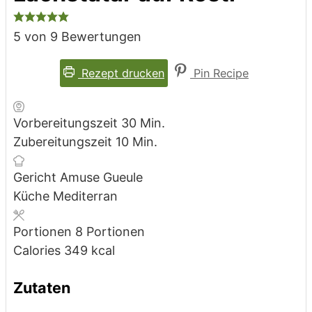
5
von
9
Bewertungen
Rezept drucken
Pin Recipe
Minuten
Vorbereitungszeit
30
Min.
Minuten
Zubereitungszeit
10
Min.
Gericht
Amuse Gueule
Küche
Mediterran
Portionen
8
Portionen
Calories
349
kcal
Zutaten