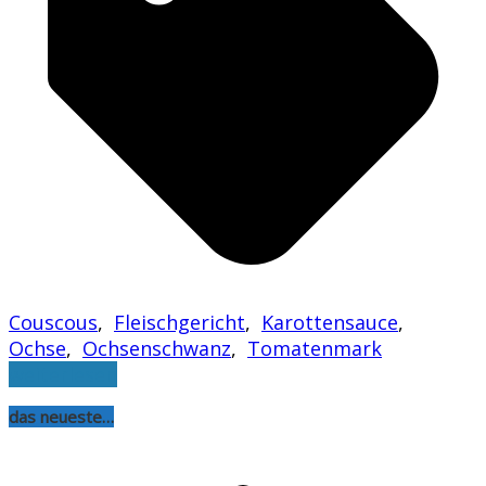
Couscous
,
Fleischgericht
,
Karottensauce
,
Ochse
,
Ochsenschwanz
,
Tomatenmark
weiterlesen
das neueste…