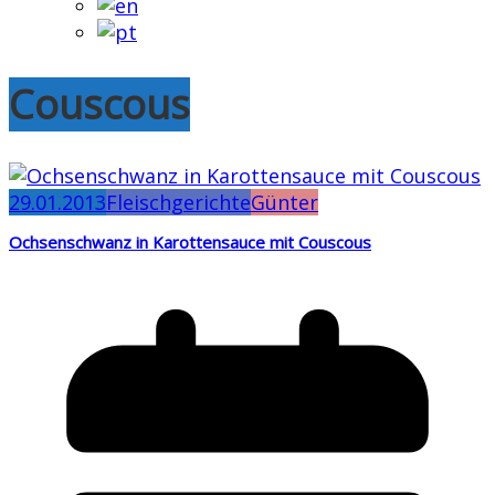
Couscous
29.01.2013
Fleischgerichte
Günter
Ochsenschwanz in Karottensauce mit Couscous