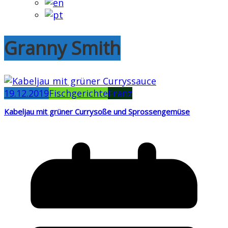
Granny Smith
19.12.2019
Fischgerichte
Franz
Kabeljau mit grüner Currysoße und Sprossengemüse