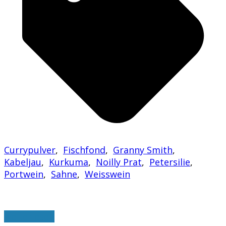
Currypulver
,
Fischfond
,
Granny Smith
,
Kabeljau
,
Kurkuma
,
Noilly Prat
,
Petersilie
,
Portwein
,
Sahne
,
Weisswein
weiterlesen