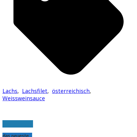
Lachs
,
Lachsfilet
,
österreichisch
,
Weissweinsauce
weiterlesen
das neueste…