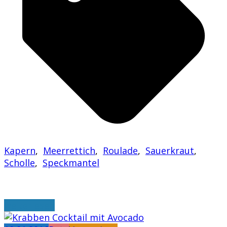
Kapern
,
Meerrettich
,
Roulade
,
Sauerkraut
,
Scholle
,
Speckmantel
weiterlesen