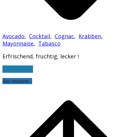
Avocado
,
Cocktail
,
Cognac
,
Krabben
,
Mayonnaise
,
Tabasco
Erfrischend, fruchtig, lecker !
weiterlesen
das neueste…