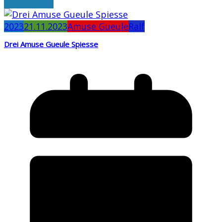
weiterlesen
2023
21.11.2023
Amuse Gueule
Ralf
Drei Amuse Gueule Spiesse