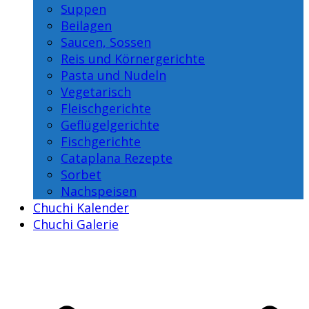
Suppen
Beilagen
Saucen, Sossen
Reis und Körnergerichte
Pasta und Nudeln
Vegetarisch
Fleischgerichte
Geflügelgerichte
Fischgerichte
Cataplana Rezepte
Sorbet
Nachspeisen
Chuchi Kalender
Chuchi Galerie