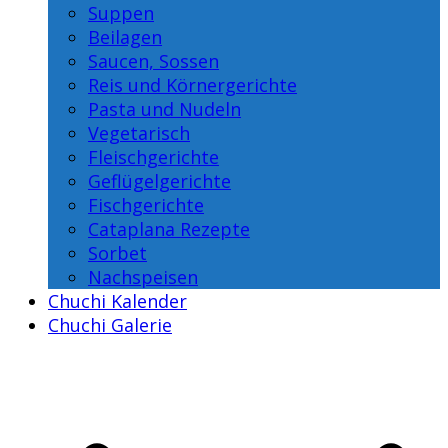
Suppen
Beilagen
Saucen, Sossen
Reis und Körnergerichte
Pasta und Nudeln
Vegetarisch
Fleischgerichte
Geflügelgerichte
Fischgerichte
Cataplana Rezepte
Sorbet
Nachspeisen
Chuchi Kalender
Chuchi Galerie