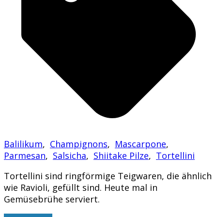
Balilikum
,
Champignons
,
Mascarpone
,
Parmesan
,
Salsicha
,
Shiitake Pilze
,
Tortellini
Tortellini sind ringförmige Teigwaren, die ähnlich
wie Ravioli, gefüllt sind. Heute mal in
Gemüsebrühe serviert.