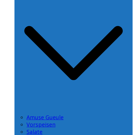
Amuse Gueule
Vorspeisen
Salate