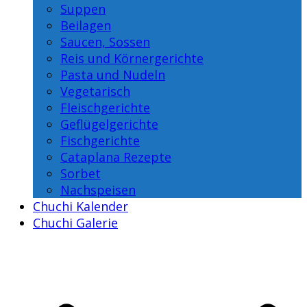
Suppen
Beilagen
Saucen, Sossen
Reis und Körnergerichte
Pasta und Nudeln
Vegetarisch
Fleischgerichte
Geflügelgerichte
Fischgerichte
Cataplana Rezepte
Sorbet
Nachspeisen
Chuchi Kalender
Chuchi Galerie