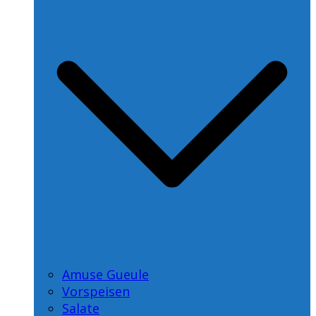
Amuse Gueule
Vorspeisen
Salate