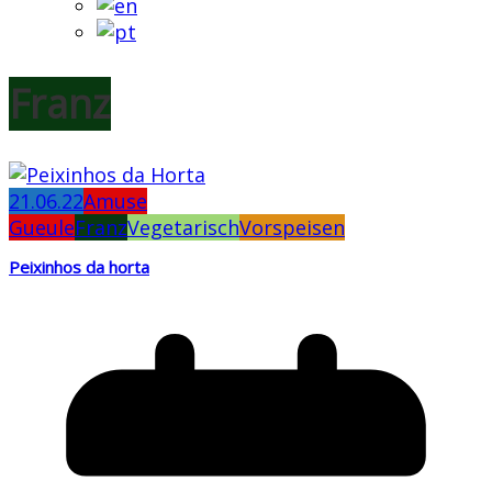
Franz
21.06.22
Amuse
Gueule
Franz
Vegetarisch
Vorspeisen
Peixinhos da horta