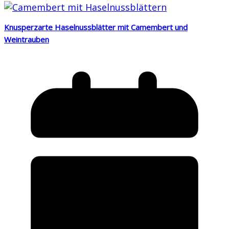
Knusperzarte Haselnussblätter mit Camembert und
Weintrauben