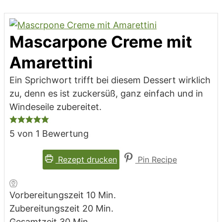
Mascarpone Creme mit
Amarettini
Ein Sprichwort trifft bei diesem Dessert wirklich
zu, denn es ist zuckersüß, ganz einfach und in
Windeseile zubereitet.
5
von 1 Bewertung
Rezept drucken
Pin Recipe
Minuten
Vorbereitungszeit
10
Min.
Minuten
Zubereitungszeit
20
Min.
Minuten
Gesamtzeit
30
Min.