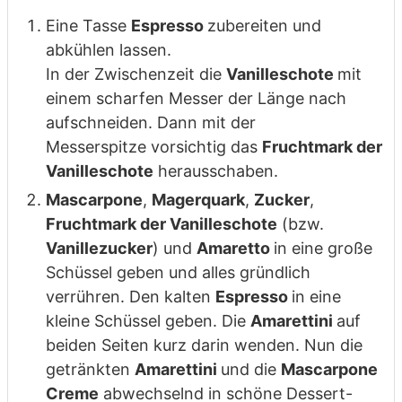
Eine Tasse
Espresso
zubereiten und
abkühlen lassen.
In der Zwischenzeit die
Vanilleschote
mit
einem scharfen Messer der Länge nach
aufschneiden. Dann mit der
Messerspitze vorsichtig das
Fruchtmark der
Vanilleschote
herausschaben.
Mascarpone
,
Magerquark
,
Zucker
,
Fruchtmark der Vanilleschote
(bzw.
Vanillezucker
) und
Amaretto
in eine große
Schüssel geben und alles gründlich
verrühren. Den kalten
Espresso
in eine
kleine Schüssel geben. Die
Amarettini
auf
beiden Seiten kurz darin wenden. Nun die
getränkten
Amarettini
und die
Mascarpone
Creme
abwechselnd in schöne Dessert-