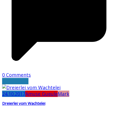
0 Comments
weiterlesen
24.10.2017
Amuse Gueule
Mark
Dreierlei vom Wachtelei