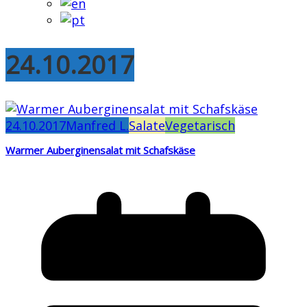
24.10.2017
24.10.2017
Manfred L.
Salate
Vegetarisch
Warmer Auberginensalat mit Schafskäse