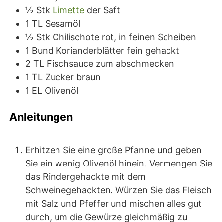
½
Stk
Limette
der Saft
1
TL
Sesamöl
½
Stk
Chilischote
rot, in feinen Scheiben
1
Bund
Korianderblätter
fein gehackt
2
TL
Fischsauce
zum abschmecken
1
TL
Zucker
braun
1
EL
Olivenöl
Anleitungen
Erhitzen Sie eine große Pfanne und geben
Sie ein wenig Olivenöl hinein. Vermengen Sie
das Rindergehackte mit dem
Schweinegehackten. Würzen Sie das Fleisch
mit Salz und Pfeffer und mischen alles gut
durch, um die Gewürze gleichmäßig zu