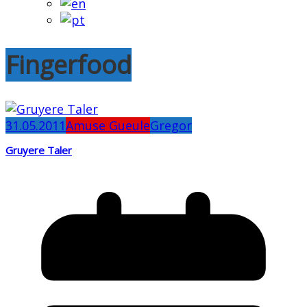
Fingerfood
31.05.2011
Amuse Gueule
Gregor
Gruyere Taler