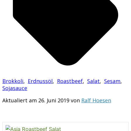
Brokkoli
,
Erdnussöl
,
Roastbeef
,
Salat
,
Sesam
,
Sojasauce
Aktualiert am 26. Juni 2019 von
Ralf Hoesen