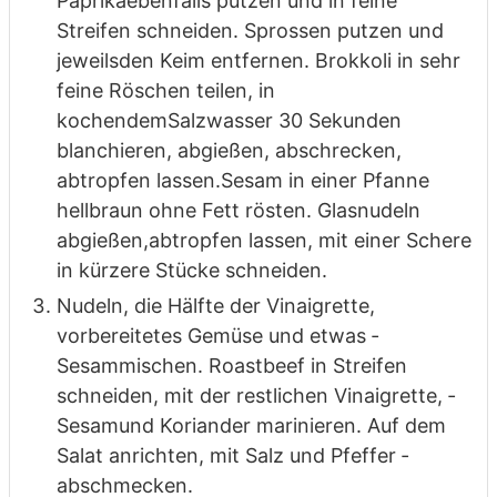
Paprika
ebenfalls putzen und in feine
Streifen schneiden. ­Sprossen putzen und
jeweils
den Keim entfernen. Brokkoli in sehr
feine ­Röschen teilen, in
kochendem
Salzwasser 30 Sekunden
blanchieren, ­abgießen, abschrecken,
abtropfen lassen.
Sesam in einer Pfanne
hellbraun ­ohne Fett rösten. Glasnudeln
abgießen,
abtropfen lassen, mit einer ­Schere
in kürzere Stücke schneiden.
Nudeln, die Hälfte der Vinaigrette,
vorbereitetes Gemüse und etwas ­
Sesam
mischen. Roastbeef in Streifen
schneiden, mit der restlichen Vinaigrette, ­
Sesam
und Koriander marinieren. Auf dem
Salat anrichten, mit Salz und Pfeffer ­
abschmecken.