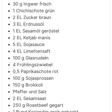
30
g
Ingwer
frisch
1
Chichischote
grün
2
EL
Zucker
braun
3
EL
Erdnussöl
1
EL
Sesamöl
geröstet
2
EL
Ketjab manis
5
EL
Sojasauce
4
EL
Limettensaft
100
g
Glasnudeln
4
Frühlingszwiebel
0,5
Paprikaschote
rot
100
g
Sojasprossen
150
g
Brokkoli
Pfeffer und Salz
2
EL
Sesamsaat
250
g
Roastbeef
gegart
1
Bund
Koriander
grob gehackt