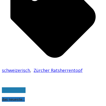
schweizerisch
,
Zürcher Ratsherrentopf
weiterlesen
das neueste…