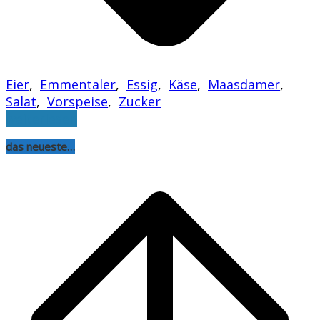
Eier
,
Emmentaler
,
Essig
,
Käse
,
Maasdamer
,
Salat
,
Vorspeise
,
Zucker
weiterlesen
das neueste…