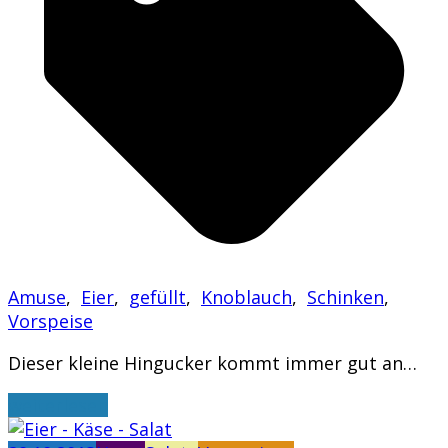
Amuse
,
Eier
,
gefüllt
,
Knoblauch
,
Schinken
,
Vorspeise
Dieser kleine Hingucker kommt immer gut an…
weiterlesen