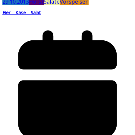
29.10.2013
Horst
Salate
Vorspeisen
Eier – Käse – Salat