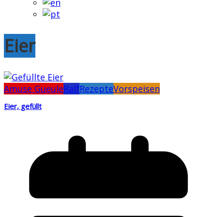
Eier
Amuse Gueule
Ralf
Rezepte
Vorspeisen
Eier, gefüllt