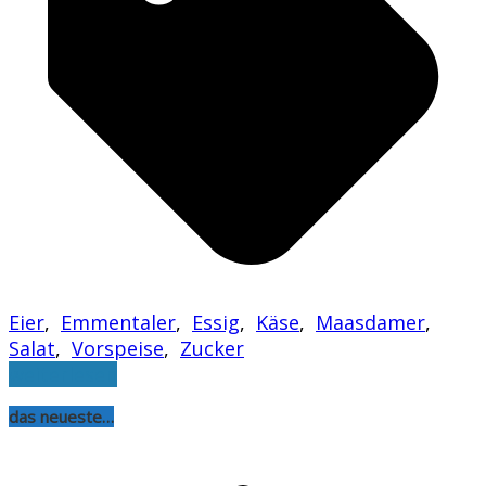
Eier
,
Emmentaler
,
Essig
,
Käse
,
Maasdamer
,
Salat
,
Vorspeise
,
Zucker
weiterlesen
das neueste…