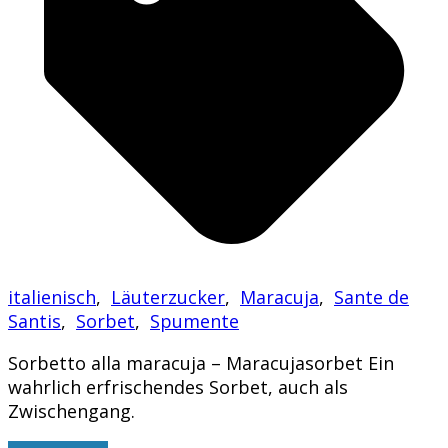
italienisch
,
Läuterzucker
,
Maracuja
,
Sante de
Santis
,
Sorbet
,
Spumente
Sorbetto alla maracuja – Maracujasorbet Ein
wahrlich erfrischendes Sorbet, auch als
Zwischengang.