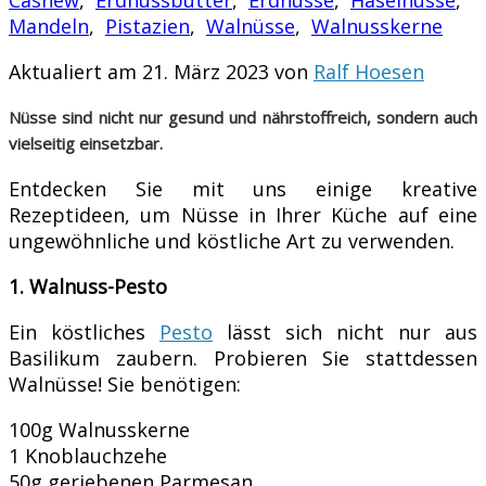
Cashew
,
Erdnussbutter
,
Erdnüsse
,
Haselnüsse
,
Mandeln
,
Pistazien
,
Walnüsse
,
Walnusskerne
Aktualiert am 21. März 2023 von
Ralf Hoesen
Nüsse sind nicht nur gesund und nährstoffreich, sondern auch
vielseitig einsetzbar.
Entdecken Sie mit uns einige kreative
Rezeptideen, um Nüsse in Ihrer Küche auf eine
ungewöhnliche und köstliche Art zu verwenden.
1. Walnuss-Pesto
Ein köstliches
Pesto
lässt sich nicht nur aus
Basilikum zaubern. Probieren Sie stattdessen
Walnüsse! Sie benötigen:
100g Walnusskerne
1 Knoblauchzehe
50g geriebenen Parmesan