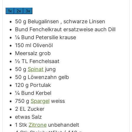
1x
2x
3x
50
g
Belugalinsen
, schwarze Linsen
Bund
Fenchelkraut
ersatzweise auch Dill
¼
Bund
Petersilie
krause
150
ml
Olivenöl
Meersalz
grob
½
TL
Fenchelsaat
50
g
Spinat
jung
50
g
Löwenzahn
gelb
120
g
Portulak
¼
Bund
Kerbel
750
g
Spargel
weiss
2
EL
Zucker
etwas
Salz
1
Stk
Zitrone
unbehandelt