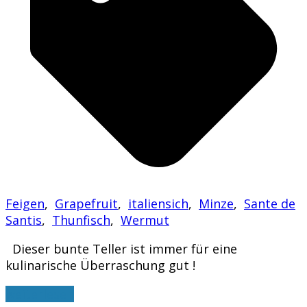
Feigen
,
Grapefruit
,
italiensich
,
Minze
,
Sante de
Santis
,
Thunfisch
,
Wermut
Dieser bunte Teller ist immer für eine
kulinarische Überraschung gut !
weiterlesen