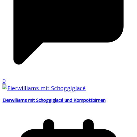
0
Eierwilliams mit Schoggiglacé und Kompottbirnen