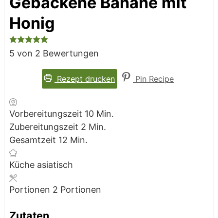
Gebackene Banane mit
Honig
5
von
2
Bewertungen
Rezept drucken
Pin Recipe
Minuten
Vorbereitungszeit
10
Min.
Minuten
Zubereitungszeit
2
Min.
Minuten
Gesamtzeit
12
Min.
Küche
asiatisch
Portionen
2
Portionen
Zutaten