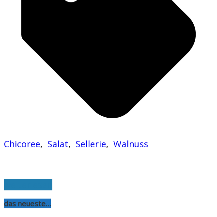
Chicoree
,
Salat
,
Sellerie
,
Walnuss
weiterlesen
das neueste…