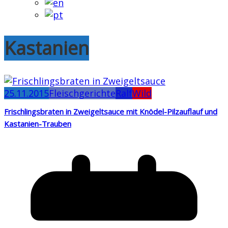
Kastanien
25.11.2015
Fleischgerichte
Ralf
Wild
Frischlingsbraten in Zweigeltsauce mit Knödel-Pilzauflauf und
Kastanien-Trauben