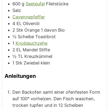
600
g
Seeteufel
Filetstücke
Salz
Cayennepfeffer
4
EL
Olivenöl
2
Stk
Orange
1 davon Bio
½
Scheibe
Toastbrot
1
Knoblauchzehe
2
EL
Mandel
Stifte
½
TL
Kreuzkümmel
1
Stk
Zwiebel
klein
Anleitungen
Den Backofen samt einer ofenfesten Form
auf 100° vorheizen. Den Fisch
waschen,
trocken tupfen und in 12 Scheiben