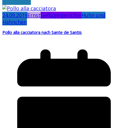
weiterlesen
24.09.2019
Ernst
Geflügelgerichte
Huhn und
Hähnchen
Pollo alla cacciatora nach Sante de Santis