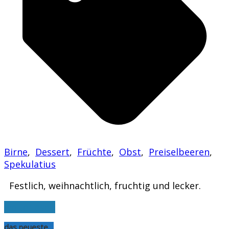
Birne
,
Dessert
,
Früchte
,
Obst
,
Preiselbeeren
,
Spekulatius
Festlich, weihnachtlich, fruchtig und lecker.
weiterlesen
das neueste…