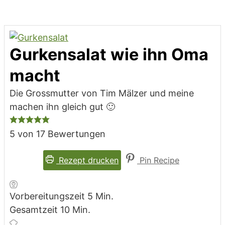
Gurkensalat wie ihn Oma
macht
Die Grossmutter von Tim Mälzer und meine
machen ihn gleich gut 🙂
5
von
17
Bewertungen
Rezept drucken
Pin Recipe
Minuten
Vorbereitungszeit
5
Min.
Minuten
Gesamtzeit
10
Min.