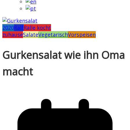
2020
Ralf
Ralle kocht
zuhause
Salate
Vegetarisch
Vorspeisen
Gurkensalat wie ihn Oma
macht