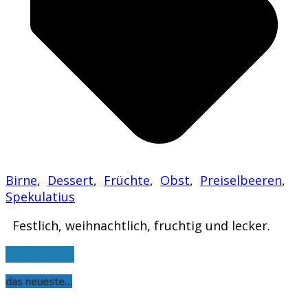
Birne
,
Dessert
,
Früchte
,
Obst
,
Preiselbeeren
,
Spekulatius
Festlich, weihnachtlich, fruchtig und lecker.
weiterlesen
das neueste…