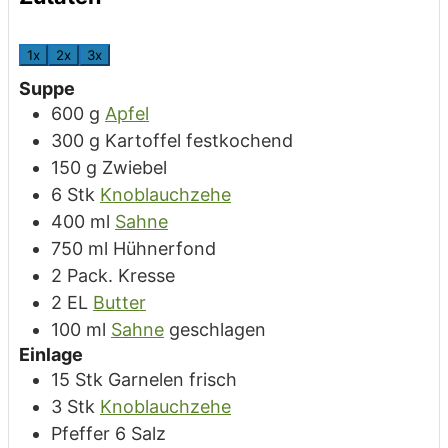
1x
2x
3x
Suppe
600
g
Apfel
300
g
Kartoffel
festkochend
150
g
Zwiebel
6
Stk
Knoblauchzehe
400
ml
Sahne
750
ml
Hühnerfond
2
Pack.
Kresse
2
EL
Butter
100
ml
Sahne
geschlagen
Einlage
15
Stk
Garnelen
frisch
3
Stk
Knoblauchzehe
Pfeffer 6 Salz