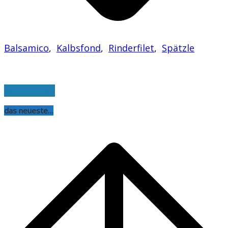
Balsamico
,
Kalbsfond
,
Rinderfilet
,
Spätzle
weiterlesen
das neueste…