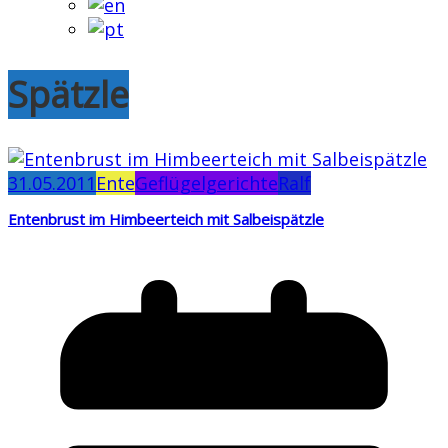
Spätzle
31.05.2011
Ente
Geflügelgerichte
Ralf
Entenbrust im Himbeerteich mit Salbeispätzle