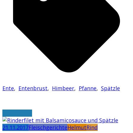
Ente
,
Entenbrust
,
Himbeer
,
Pfanne
,
Spätzle
weiterlesen
21.11.2017
Fleischgerichte
Helmut
Rind