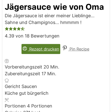
Jägersauce wie von Oma
Die Jägersauce ist einer meiner Lieblinge...
Sahne und Champignos... hmmmm !
4.39
von
18
Bewertungen
Rezept drucken
Pin Recipe
Minuten
Vorbereitungszeit
20
Min.
Minuten
Zubereitungszeit
17
Min.
Gericht
Saucen
Küche
gut bürgerlich
Portionen
4
Portionen