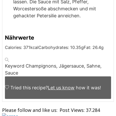
lassen. Die Sauce mit Salz, Pfeffer,
Worcestersoße abschmecken und mit
gehackter Petersilie anreichen.
Nährwerte
Calories:
371
kcal
Carbohydrates:
10.35
g
Fat:
26.4
g
Keyword
Champignons, Jägersauce, Sahne,
Sauce
Tried this recipe?
Let us know
how it was!
Please follow and like us:
Post Views:
37.284