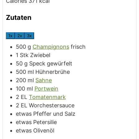
Calories
371
kcal
Zutaten
1x
2x
3x
500
g
Champignons
frisch
1
Stk
Zwiebel
50
g
Speck
gewürfelt
500
ml
Hühnerbrühe
200
ml
Sahne
100
ml
Portwein
2
EL
Tomatenmark
2
EL
Worchestersauce
etwas
Pfeffer und Salz
etwas
Petersilie
etwas
Olivenöl