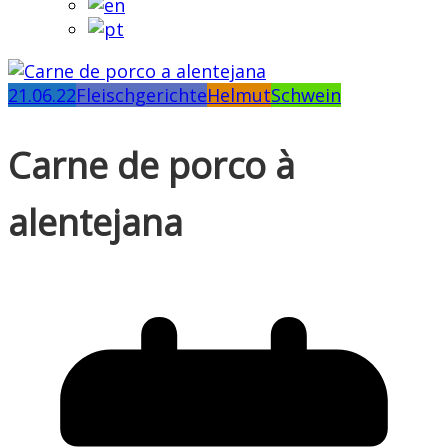
21.06.22
Fleischgerichte
Helmut
Schwein
Carne de porco à
alentejana