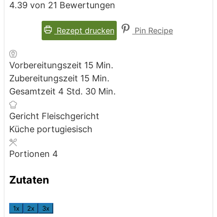
4.39
von
21
Bewertungen
Rezept drucken
Pin Recipe
Minuten
Vorbereitungszeit
15
Min.
Minuten
Zubereitungszeit
15
Min.
Stunden
Minuten
Gesamtzeit
4
Std.
30
Min.
Gericht
Fleischgericht
Küche
portugiesisch
Portionen
4
Zutaten
1x
2x
3x