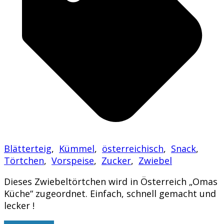
Blätterteig
,
Kümmel
,
österreichisch
,
Snack
,
Törtchen
,
Vorspeise
,
Zucker
,
Zwiebel
Dieses Zwiebeltörtchen wird in Österreich „Omas
Küche“ zugeordnet. Einfach, schnell gemacht und
lecker !