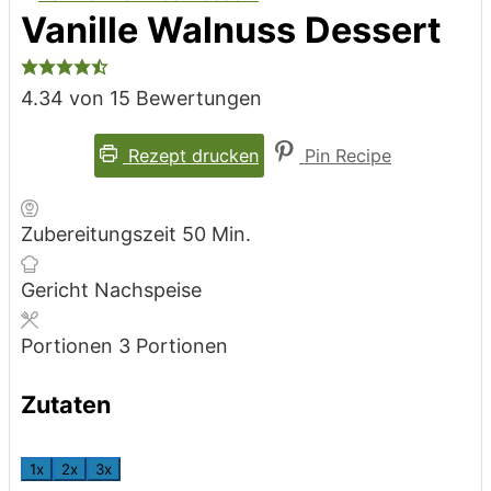
Vanille Walnuss Dessert
4.34
von
15
Bewertungen
Rezept drucken
Pin Recipe
Minuten
Zubereitungszeit
50
Min.
Gericht
Nachspeise
Portionen
3
Portionen
Zutaten
1x
2x
3x