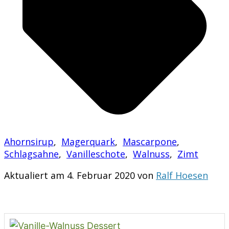
Ahornsirup
,
Magerquark
,
Mascarpone
,
Schlagsahne
,
Vanilleschote
,
Walnuss
,
Zimt
Aktualiert am 4. Februar 2020 von
Ralf Hoesen