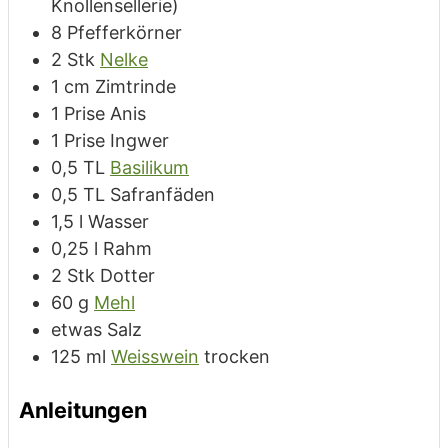
Knollensellerie)
8
Pfefferkörner
2
Stk
Nelke
1
cm
Zimtrinde
1
Prise
Anis
1
Prise
Ingwer
0,5
TL
Basilikum
0,5
TL
Safranfäden
1,5
l
Wasser
0,25
l
Rahm
2
Stk
Dotter
60
g
Mehl
etwas
Salz
125
ml
Weisswein
trocken
Anleitungen