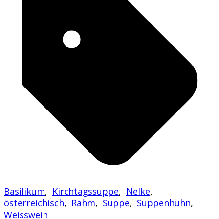
Basilikum
,
Kirchtagssuppe
,
Nelke
,
österreichisch
,
Rahm
,
Suppe
,
Suppenhuhn
,
Weisswein