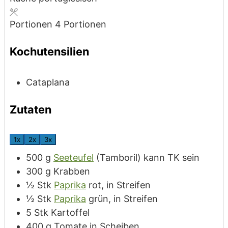
Portionen
4
Portionen
Kochutensilien
Cataplana
Zutaten
1x
2x
3x
500
g
Seeteufel
(Tamboril) kann TK sein
300
g
Krabben
½
Stk
Paprika
rot, in Streifen
½
Stk
Paprika
grün, in Streifen
5
Stk
Kartoffel
400
g
Tomate
in Scheiben