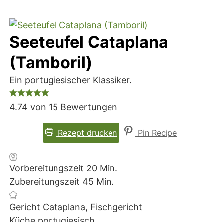
Seeteufel Cataplana
(Tamboril)
Ein portugiesischer Klassiker.
4.74
von
15
Bewertungen
Rezept drucken
Pin Recipe
Minuten
Vorbereitungszeit
20
Min.
Minuten
Zubereitungszeit
45
Min.
Gericht
Cataplana, Fischgericht
Küche
portugiesisch