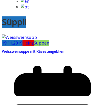
Süppli
19.11.2019
Heinz
Suppen
Weissweinsuppe mit Käsestengelchen