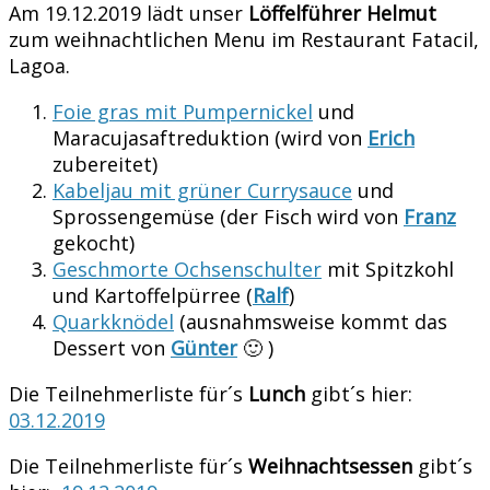
Am 19.12.2019 lädt unser
Löffelführer Helmut
zum weihnachtlichen Menu im Restaurant Fatacil,
Lagoa.
Foie gras mit Pumpernickel
und
Maracujasaftreduktion (wird von
Erich
zubereitet)
Kabeljau mit grüner Currysauce
und
Sprossengemüse (der Fisch wird von
Franz
gekocht)
Geschmorte Ochsenschulter
mit Spitzkohl
und Kartoffelpürree (
Ralf
)
Quarkknödel
(ausnahmsweise kommt das
Dessert von
Günter
🙂 )
Die Teilnehmerliste für´s
Lunch
gibt´s hier:
03.12.2019
Die Teilnehmerliste für´s
Weihnachtsessen
gibt´s